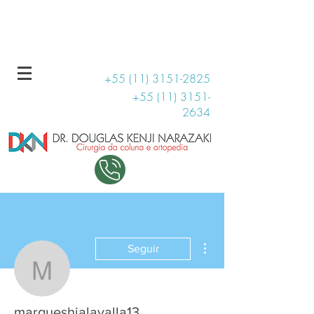
R. Haddock Lobo, 131 - Conjunto 1509
11 99707-3810
+55 (11) 3151-2825
+55 (11) 3151-
2634
Mais ações
Seguir
marqueshialavalla13
marqueshialavalla13