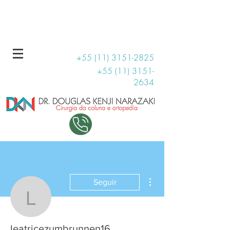
R. Haddock Lobo, 131 - Conjunto 1509
11 99707-3810
+55 (11) 3151-2825
+55 (11) 3151-
2634
Mais ações
Seguir
leatricezumbrunnen16
leatricezumbrunnen16