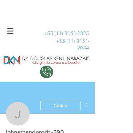
R. Haddock Lobo, 131 - Conjunto 1509
11 99707-3810
+55 (11) 3151-2825
+55 (11) 3151-
2634
Mais ações
Seguir
johnathanderosby390
johnathanderosby390