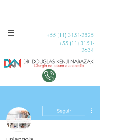
R. Haddock Lobo, 131 - Conjunto 1509
11 99707-3810
+55 (11) 3151-2825
+55 (11) 3151-
2634
Mais ações
Seguir
uniangola