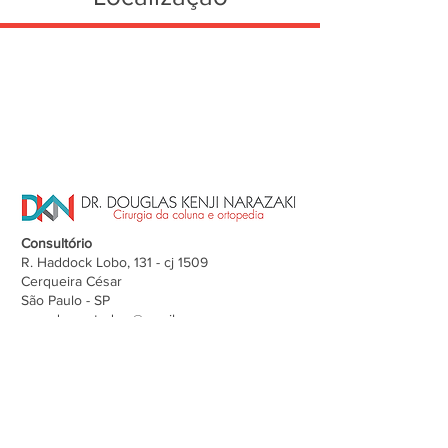
Consultório
R. Haddock Lobo, 131 - cj 1509
Cerqueira César
São Paulo - SP
agendamentodwo@gmail.com
+55 (11) 3151-2825
/
+55 (11) 3151-2634