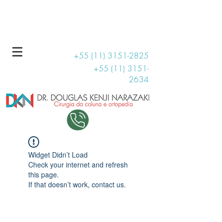
R. Haddock Lobo, 131 - Conjunto 1509
11 99707-3810
+55 (11) 3151-2825
+55 (11) 3151-
2634
Widget Didn’t Load
Check your internet and refresh
this page.
If that doesn’t work, contact us.